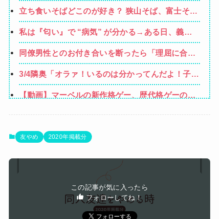
ど、嫁が子供連れて家出した。全く理由は思いつ
立ち食いそばどこのが好き？ 狭山そば、富士そ
かないけど強いてあげるとすれば母のせいかもし
ば、ゆで太郎、小諸そば、箱根そば、しぶそば、
れない。嫁のせいでアトピー悪化しそう→
私は『匂い』で “病気” が分かる→ある日、義弟
梅もと、いろり庵
嫁の子供から「ガンの匂い」がし始めたので、夫
同僚男性とのお付き合いを断ったら「理屈に合わ
経由で「ガンではないか」と伝えたら怒って絶
ない主張を振りかざす感情的なヒステリー女」と
縁、その結果・・・
3/4隣奥「オラァ！いるのは分かってんだよ！子供
言いふらされて・・・
預かれ！(ドアケリー！」私(ヒィィィ…)→隣奥の
【動画】マーベルの新作格ゲー、歴代格ゲーのパ
旦那さんに相談したら逃げられた。夫に相談して
ロディが多すぎて話題にwwwwwww
もなにいってだこいつ。どうすれば…
【悲報】Z世代「求刑7年のジャンポケ斎藤は口封
じに被害者殺した方が量刑軽かっただろ」←1万
【速報】ワンピースの「世界に5種しかない飛行
友やめ
2020年掲載分
いいね
能力」発言の謎が解けるWWW
【画像】井口裕香(36)、タンクトップがはち切れ
そうなくらいデカイｗｗｗｗｗｗｗｗｗｗｗ
ぐらんぶる原作最新話、ヤバすぎる
この記事が気に入ったら
フォローしてね！
Powered by livedoor 相互RSS