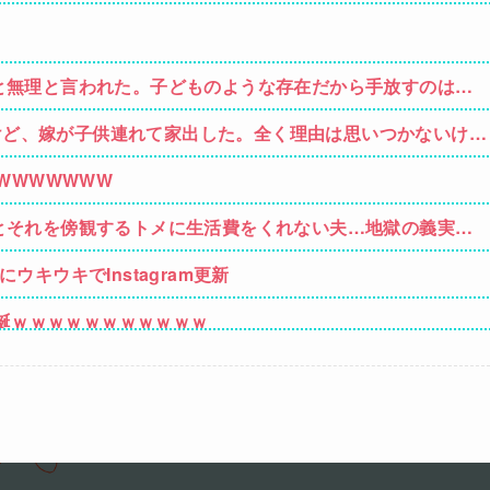
と無理と言われた。子どものような存在だから手放すのは絶
すけど、嫁が子供連れて家出した。全く理由は思いつかないけど
嫁のせいでアトピー悪化しそう→
WWWWWWW
とそれを傍観するトメに生活費をくれない夫…地獄の義実家
い秘密があった
キウキでInstagram更新
爆誕ｗｗｗｗｗｗｗｗｗｗｗ
w
お前ら耐えられる？
あるからA型で合ってるし…旦那(O型)の血液型を調べてみよ