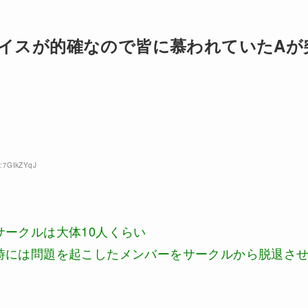
イスが的確なので皆に慕われていたAが
D:7GIkZYqJ
ークルは大体10人くらい
時には問題を起こしたメンバーをサークルから脱退さ