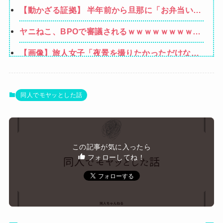
ない主張を振りかざす感情的なヒステリー女」と
【動かざる証拠】 半年前から旦那に「お弁当いら
言いふらされて・・・
ない」と言われることが度々あった → ある日、
ヤニねこ、BPOで審議されるｗｗｗｗｗｗｗｗｗ
空のお弁当箱を取る為に旦那の鞄を開けた時に、
ｗｗｗｗ
衝撃のブツを発見してしまう…
【画像】旅人女子「夜景を撮りたかっただけなの
に、故郷の村が燃やされたみたいになった」←26
【速報】"見せブラ"女神、現る♡♡♡♡
万ｲｲﾈｗｗｗｗ
【画像】大阪の高校「制服を”これ”に変えたら志
同人でモヤッとした話
願者がめちゃくちゃ増えた」
【悲報】Mrs. GREEN APPLE、マジで逝く
wwwwww
【朗報】 吉野家、ラーメンチェーンに参入
この記事が気に入ったら
フォローしてね！
Powered by livedoor 相互RSS