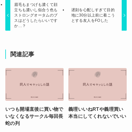
眉毛もまつげも濃くて顔
立ちも濃いし似合う色も
遅刻を心配しすぎて目的
ストロングオータムのブ
地に30分以上前に着こう
スはどうしたらいいです
とする友人をFOした
か…？
関連記事
いつも開場直後に買い物で
義理いいねRTや義理買い
いなくなるサークル毎回長
本当にしてくれないでいい
蛇の列