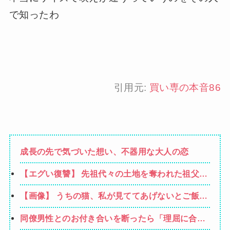
で知ったわ
引用元:
買い専の本音86
成長の先で気づいた想い、不器用な大人の恋
【エグい復讐】 先祖代々の土地を奪われた祖父
「憎い！命が尽きても奴らに絶対復讐してや
【画像】 うちの猫、私が見ててあげないとご飯食
る！！」→祖父が亡くなりその土地に焼肉屋が建
べないのなんでなん
ったが、不幸が次々おこり…
同僚男性とのお付き合いを断ったら「理屈に合わ