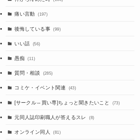
痛い言動
(197)
後悔している事
(99)
いい話
(56)
愚痴
(11)
質問・相談
(285)
コミケ・イベント関連
(43)
[サークル⇔買い専]ちょっと聞きたいこと
(73)
元同人誌印刷職人が答えるスレ
(8)
オンライン同人
(81)