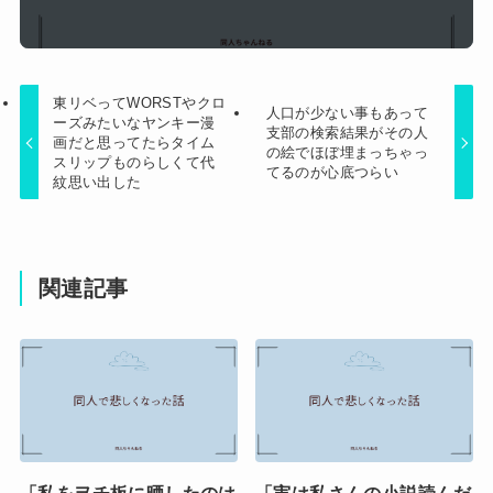
東リベってWORSTやクロ
人口が少ない事もあって
ーズみたいなヤンキー漫
支部の検索結果がその人
画だと思ってたらタイム
の絵でほぼ埋まっちゃっ
スリップものらしくて代
てるのが心底つらい
紋思い出した
関連記事
「私をヲチ板に晒したのは
「実は私さんの小説読んだ