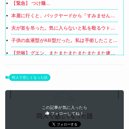
【緊急】 つけ麺
れ！」私「いいんですか！」→ すると・・・
WWWWWWWWWWWWWWWWWWWWWW
本屋に行くと、バックヤードから「すみません、
本当にすみません（泣）「でもあなた、初めてじ
夫が首を吊った。気に入らないと私を殴るウトと
ゃないしね、うちだけじゃどうしようもないか
それを傍観するトメに生活費をくれない夫…地獄
ら」と会話が聞こえてきた→すると・・・
子供の血液型がAB型だった。私は手術したことあ
の義実家をでて離婚しようとしたら…夫にはとん
るからA型で合ってるし…旦那(O型)の血液型を調
でもない秘密があった
【悲報】グエン、またまたまたまたまたまた逮捕
べてみよう」→ 結果・・・
wwwwwwwwwwwwwww
【画像】キングダムの河了貂、「あったけぇ壁」
に引き続き更に味方をぶっ殺す作戦を実行する
ワイ、「着衣おっばい」でしか抜けない体質にな
同人で悲しくなった話
ってしまうｗｗｗｗｗ
【警告】医師「米国では”ヘロインと同じくらいヤ
バい薬”が日本では平気で処方されてる」
Powered by livedoor 相互RSS
この記事が気に入ったら
フォローしてね！