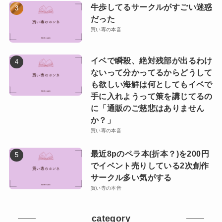
牛歩してるサークルがすごい迷惑
だった
買い専の本音
イベで瞬殺、絶対残部が出るわけ
ないって分かってるからどうして
も欲しい海鮮は何としてもイベで
手に入れようって策を講じてるの
に「通販のご慈悲はありません
か？」
買い専の本音
最近8pのペラ本(折本？)を200円
でイベント売りしている2次創作
サークル多い気がする
買い専の本音
category