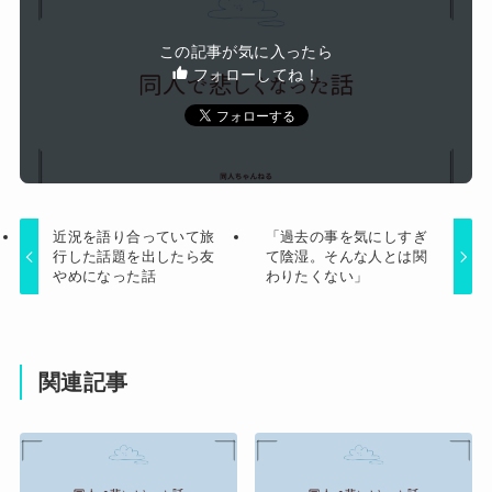
望、銀行がsteamからの入金を拒否→金が入って
【画像】『To LOVEる』のアクキー、不評だった
なくても売上金額分の納税義務あり
この記事が気に入ったら
理由が明確すぎる
フォローしてね！
Powered by livedoor 相互RSS
近況を語り合っていて旅
「過去の事を気にしすぎ
行した話題を出したら友
て陰湿。そんな人とは関
やめになった話
わりたくない」
関連記事