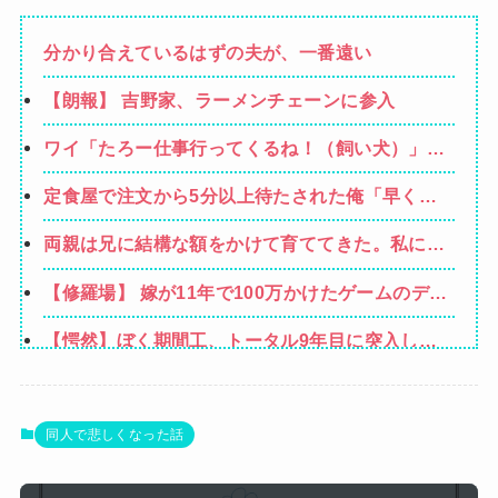
分かり合えているはずの夫が、一番遠い
【朗報】 吉野家、ラーメンチェーンに参入
ワイ「たろー仕事行ってくるね！（飼い犬）」犬
「…？（ぷい」
定食屋で注文から5分以上待たされた俺「早く作
れよノロマ！底辺職はキビキビ動け！そんなんだ
両親は兄に結構な額をかけて育ててきた。私には
から給料低いんだろうな！」→ すると…
高卒で働けと全く気にかけない→母が難病で倒
【修羅場】 嫁が11年で100万かけたゲームのデー
れ、私が懸命に介護した。でも兄は知らん顔。そ
タを消した８歳の息子。理由は嫁が叱った腹いせ
こで親も目が覚めて私に全てを相続させるが
【愕然】ぼく期間工、トータル9年目に突入した
→滅多に怒らない嫁が子供に対して、震えるほど
結果ｗｗｗｗｗｗｗｗｗｗ
怒り心頭になった結果・・・
【悲報】落語家、亡くなったタレントからいじめ
られた過去を告白する…
【速報】ジャンポケ斎藤、求刑7年で逝く。実刑
同人で悲しくなった話
確実か
成人向けゲーム『ヤリステ メスブター』開発者絶