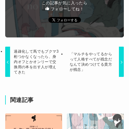
この記事が気に入ったら
フォローしてね！
過疎化して馬でもブクマ3
「マルチをやってるから
桁つかなくなったら、身
って人格すべてが残念だ
内オフとかオンリーで交
なんて決めつけてる貴方
換用の本を出す人が増え
が残念」
てきた
関連記事