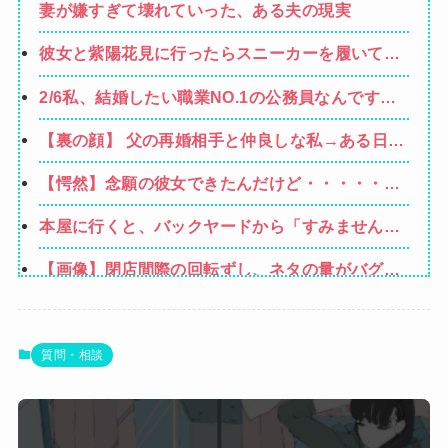
妻が嫌すぎて壊れていった、ある夫の現実
彼女と紫陽花見に行ったらスニーカーを履いてき
てた。普通かわいいぺたんこ靴とかじゃないの？
2/6私、結婚したい職業NO.1の公務員なんですけ
コーヒーや手作り菓子も持ってこないしさぁ…
ど、嫁が子供連れて家出した。全く理由は思いつ
【裏の顔】 父の再婚相手と仲良しな私→ある日、
かないけど強いてあげるとすれば母のせいかもし
私の帰宅に気付かない再婚相手「血繋がってない
れない。嫁のせいでアトピー悪化しそう→
【愕然】念願の彼女できたんだけど・・・・・・
のに大学費用出さなきゃいけないの腹立つわ…姑
とんでもない素性が見えてきた・・・・・・
だったら先に亡くなるのに笑」私「…」
本屋に行くと、バックヤードから「すみません、
本当にすみません（泣）「でもあなた、初めてじ
【画像】閉店間際の回転ずし、ネタの量がバグっ
ゃないしね、うちだけじゃどうしようもないか
てると話題にｗｗｗｗｗ
ら」と会話が聞こえてきた→すると・・・
【悲報】坂口杏里を家に住ませてあげた結果ｗｗ
ｗｗ
【動画】甲子園の女性審判、大誤審で炎上
質問・相談
生活保護の相談に行ったら、愛猫を手放さないと
無理と言われた。子どものような存在だから手放
Powered by livedoor 相互RSS
すのは絶対に考えられない・・・