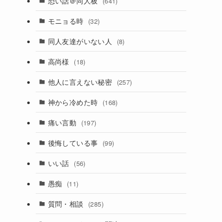
恐い話＠同人板
(641)
モニョる時
(32)
同人友達がいない人
(8)
高尚様
(18)
他人に言えない秘密
(257)
神から冷めた時
(168)
痛い言動
(197)
後悔している事
(99)
いい話
(56)
愚痴
(11)
質問・相談
(285)