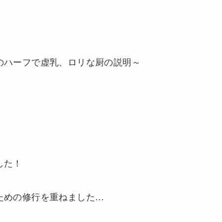
のハーフで虚乳、ロリな厨の説明～
した！
ための修行を重ねました…