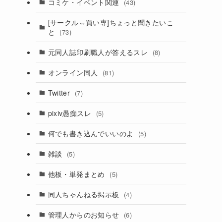
コミケ・イベント関連
(43)
[サークル⇔買い専]ちょっと聞きたいこ
と
(73)
元同人誌印刷職人が答えるスレ
(8)
オンライン同人
(81)
Twitter
(7)
pixiv愚痴スレ
(5)
。
何でも書き込んでいいのよ
(5)
雑談
(5)
他板・単発まとめ
(5)
同人ちゃんねる掲示板
(4)
管理人からのお知らせ
(6)