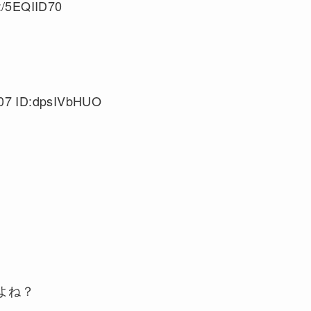
:/5EQIID70
07 ID:dpsIVbHUO
よね？