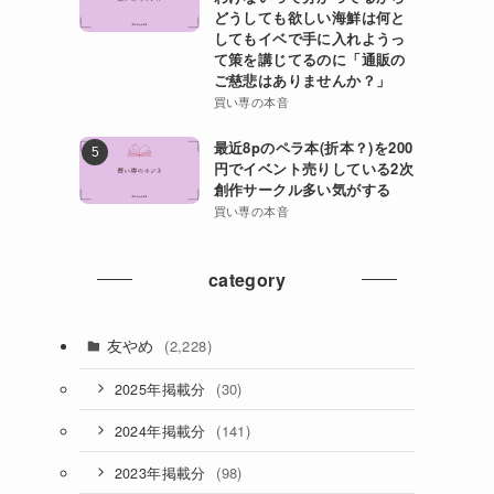
どうしても欲しい海鮮は何と
してもイベで手に入れようっ
て策を講じてるのに「通販の
ご慈悲はありませんか？」
買い専の本音
最近8pのペラ本(折本？)を200
円でイベント売りしている2次
創作サークル多い気がする
買い専の本音
category
友やめ
(2,228)
(30)
2025年掲載分
(141)
2024年掲載分
(98)
2023年掲載分