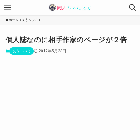
ホーム
友うへ('A`)
個人誌なのに相手作家のページが２倍
2012年5月28日
友うへ('A`)