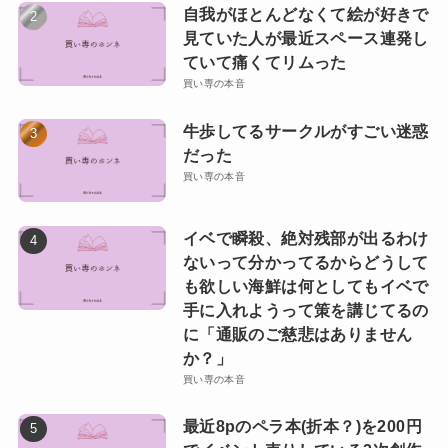
自我がほとんどなくて絵が好きで
見ていた人が最近スペース連発し
ていて痛くてリムった
買い専の本音
牛歩してるサークルがすごい迷惑
だった
買い専の本音
イベで瞬殺、絶対残部が出るわけ
ないって分かってるからどうして
も欲しい海鮮は何としてもイベで
手に入れようって策を講じてるの
に「通販のご慈悲はありません
か？」
買い専の本音
最近8pのペラ本(折本？)を200円