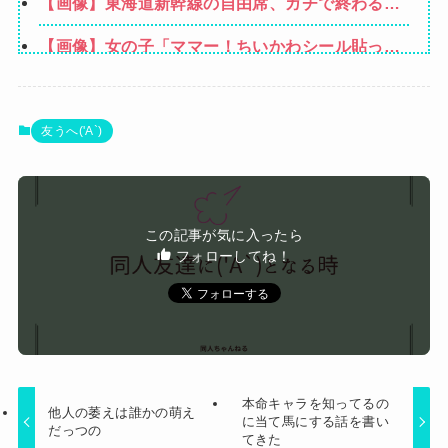
【画像】東海道新幹線の自由席、ガチで終わるｗ
ｗｗｗ
【画像】女の子「ママー！ちいかわシール貼った
よー！」→母親の心をざわつかせてしまうｗｗｗ
【画像】GANTZの絶望シーン、ここで決まる
ｗ
wwww
【悲報】八王子の夏祭り、衛生管理終わってた
友うへ('A`)
義姉のお子さんは犬だけど犬と言うと精神が不安
定になる
彼女が中古カードショップで男に話しかけられ
この記事が気に入ったら
た。いきなり彼女の持ち歩いてたカードを品定め
フォローしてね！
Powered by livedoor 相互RSS
しだしたらしく…
本命キャラを知ってるの
他人の萎えは誰かの萌え
に当て馬にする話を書い
だっつの
てきた