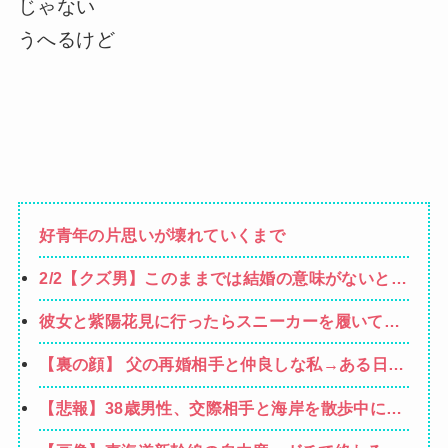
じゃない
うへるけど
好青年の片思いが壊れていくまで
2/2【クズ男】このままでは結婚の意味がないと言
われ離婚の危機。同居は嫌だ仕事も嫌だってあま
彼女と紫陽花見に行ったらスニーカーを履いてき
りにも我儘すぎないか？嫁の方が収入多いんだか
てた。普通かわいいぺたんこ靴とかじゃないの？
ら俺の代わりにバイクの借金返してくれ→
【裏の顔】 父の再婚相手と仲良しな私→ある日、
コーヒーや手作り菓子も持ってこないしさぁ…
私の帰宅に気付かない再婚相手「血繋がってない
【悲報】38歳男性、交際相手と海岸を散歩中に波
のに大学費用出さなきゃいけないの腹立つわ…姑
にさらわれ死亡
だったら先に亡くなるのに笑」私「…」