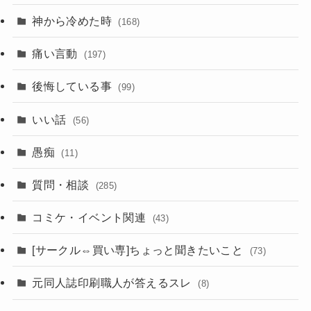
神から冷めた時
(168)
痛い言動
(197)
後悔している事
(99)
いい話
(56)
愚痴
(11)
質問・相談
(285)
コミケ・イベント関連
(43)
[サークル⇔買い専]ちょっと聞きたいこと
(73)
元同人誌印刷職人が答えるスレ
(8)