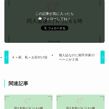
バい薬”が日本では平気で処方されてる」
【画像】20年前のAV、キチガイすぎるwwwwww
この記事が気に入ったら
フォローしてね！
Powered by livedoor 相互RSS
個人誌なのに相手作家の
Ａ＝厨、私＝お目付け役
ページが２倍
関連記事