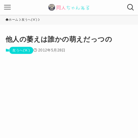
ホーム
友うへ('A`)
他人の萎えは誰かの萌えだっつの
2012年5月28日
友うへ('A`)