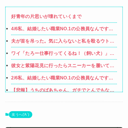
好青年の片思いが壊れていくまで
4/6私、結婚したい職業NO.1の公務員なんですけ
ど、嫁が子供連れて家出した。全く理由は思いつ
夫が首を吊った。気に入らないと私を殴るウトと
かないけど強いてあげるとすれば母のせいかもし
それを傍観するトメに生活費をくれない夫…地獄
れない。嫁のせいでアトピー悪化しそう→
ワイ「たろー仕事行ってくるね！（飼い犬）」犬
の義実家をでて離婚しようとしたら…夫にはとん
「…？（ぷい」
でもない秘密があった
彼女と紫陽花見に行ったらスニーカーを履いてき
てた。普通かわいいぺたんこ靴とかじゃないの？
2/6私、結婚したい職業NO.1の公務員なんですけ
コーヒーや手作り菓子も持ってこないしさぁ…
ど、嫁が子供連れて家出した。全く理由は思いつ
【悲報】うちのばあちゃん、ガチでとんでもない
かないけど強いてあげるとすれば母のせいかもし
ことになる・・・・・・
れない。嫁のせいでアトピー悪化しそう→
【画像】閉店間際の回転ずし、ネタの量がバグっ
てると話題にｗｗｗｗｗ
【朗報】Vtuber界、新たなる『弱男の姫』が爆誕
友うへ('A`)
ｗｗｗｗｗｗｗｗｗｗｗ
【警告】医師「米国では”ヘロインと同じくらいヤ