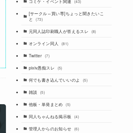
コミケ・イベント関連
(43)
[サークル⇔買い専]ちょっと聞きたいこ
と
(73)
元同人誌印刷職人が答えるスレ
(8)
オンライン同人
(81)
Twitter
(7)
pixiv愚痴スレ
(5)
何でも書き込んでいいのよ
(5)
雑談
(5)
他板・単発まとめ
(5)
同人ちゃんねる掲示板
(4)
管理人からのお知らせ
(6)