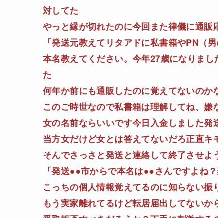
対してた
やっと縁が切れたのに今回また律儀に通販
「発送元教えてリタアドに私書箱やPN（
本名教えてください。今年27歳になりま
た
何年か前にも通販したのに覚えてないのか
このご時世なので私書箱は理解してね、嫌
女の名前ならいいです今日入金しました発
当方女だけど女とは答えてないだろ正直キ
そんでさっさと発送と連絡して終了させよ
「発送●●市からで本名は●●さんですよね
こっちの個人情報覚えてるのに知らない振
もう実家離れてるけど転居届出してないか