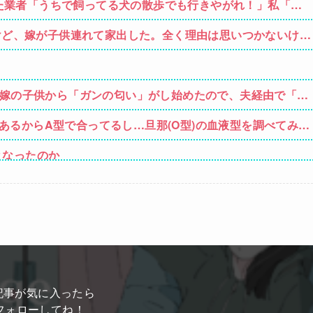
た業者「うちで飼ってる犬の散歩でも行きやがれ！」私「い
すけど、嫁が子供連れて家出した。全く理由は思いつかないけど
嫁のせいでアトピー悪化しそう→
義弟嫁の子供から「ガンの匂い」がし始めたので、夫経由で「ガ
果・・・
あるからA型で合ってるし…旦那(O型)の血液型を調べてみよ
となったのか
須幹弥にブチギレるｗｗｗｗ
」と押し倒されて性行為 → 凄いことになるｗｗｗｗｗ
000万円クラファンした成功した結果弱男集団から叩かれてし
ルムって何のために入っていの？って聞くわけ」
記事が気に入ったら
フォローしてね！