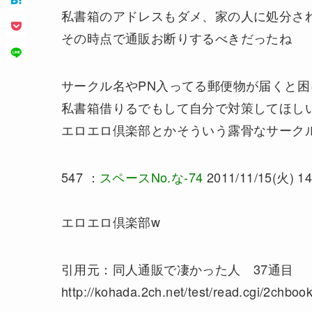
私書箱のアドレスもダメ、家の人に処分さ
その時点で通販お断りするべきだったね
サークル名やPN入ってる郵便物が届くと
私書箱借りるでもして自分で対策してほし
エロエロ倶楽部とかそういう露骨なサーク
547 ：
スペースNo.な-74
2011/11/15(火) 14
エロエロ倶楽部w
引用元：同人通販で凄かった人 37通目
http://kohada.2ch.net/test/read.cgi/2chbo