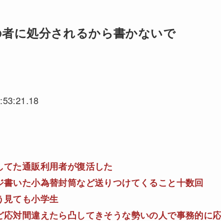
の者に処分されるから書かないで
:53:21.18
してた通販利用者が復活した
ジ書いた小為替封筒など送りつけてくること十数回
う見ても小学生
ど応対間違えたら凸してきそうな勢いの人で事務的に