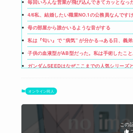
毎回いろんな営業が飛び込んできてカッとなっ
いんですか！」→ すると・・・
4/6私、結婚したい職業NO.1の公務員なんで
強いてあげるとすれば母のせいかもしれない。
母の部屋から誰かいるような音がする
私は『匂い』で “病気” が分かる→ある日、
ンではないか」と伝えたら怒って絶縁、その結
子供の血液型がAB型だった。私は手術したこと
う」→ 結果・・・
ガンダムSEEDはなぜここまでの人気シリーズ
【悲報】ショートスリーパー堀さん、対面で高
夫さん、妻に「天井のシミ数えてれば終わるでな
オンライン同人
可愛すぎるおむすび屋さん（28）、新店舗に4
まうｗｗｗｗ
ホリエモン「面接でさ、納豆パックの薄いフィ
この
Powered by livedoor 相互RSS