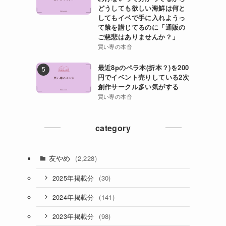
どうしても欲しい海鮮は何と
してもイベで手に入れようっ
て策を講じてるのに「通販の
ご慈悲はありませんか？」
買い専の本音
最近8pのペラ本(折本？)を200
円でイベント売りしている2次
創作サークル多い気がする
買い専の本音
category
友やめ
(2,228)
(30)
2025年掲載分
(141)
2024年掲載分
(98)
2023年掲載分