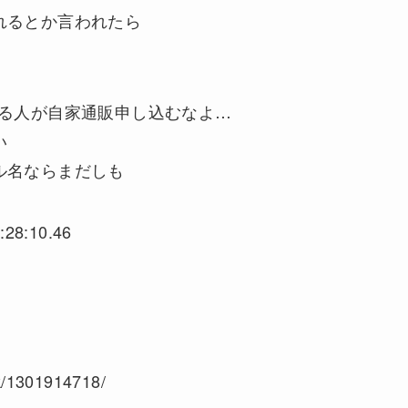
れるとか言われたら
困る人が自家通販申し込むなよ…
い
ル名ならまだしも
:28:10.46
ok/1301914718/