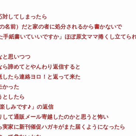
応対してしまったら
男の名前）だと家の者に処分されるから書かないで
した手紙書いていいですか」ほぼ原文ママ捲くし立てら
なと思いつつ
なら諦めてとやんわり返信すると
送したら連絡ヨロ！と返って来た
モかった
うとしたら
？楽しみです♪」の返信
りして通販メール寄越したのかと思うと怖い
ら実家に新刊催促ハガキがまた届くようになったら