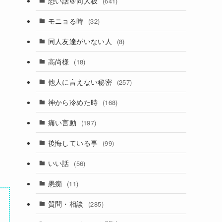
恐い話＠同人板
(641)
モニョる時
(32)
同人友達がいない人
(8)
高尚様
(18)
他人に言えない秘密
(257)
神から冷めた時
(168)
痛い言動
(197)
後悔している事
(99)
いい話
(56)
愚痴
(11)
質問・相談
(285)