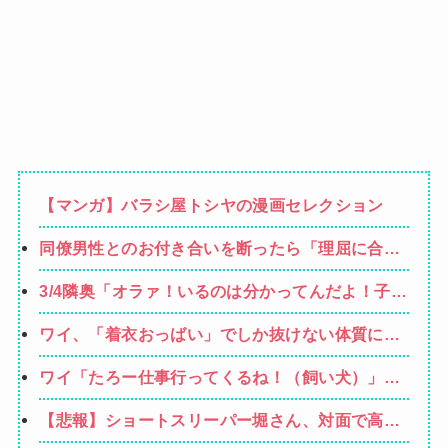
【マンガ】バラシ屋トシヤの漫画セレクション
同僚男性とのお付き合いを断ったら「理屈に合わ
ない主張を振りかざす感情的なヒステリー女」と
3/4隣奥「オラァ！いるのは分かってんだよ！子供
言いふらされて・・・
預かれ！(ドアケリー！」私(ヒィィィ…)→隣奥の
ワイ、「着衣おっばい」でしか抜けない体質にな
旦那さんに相談したら逃げられた。夫に相談して
ってしまうｗｗｗｗｗ
もなにいってだこいつ。どうすれば…
ワイ「たろー仕事行ってくるね！（飼い犬）」犬
「…？（ぷい」
【悲報】ショートスリーパー堀さん、対面で高須
幹弥にブチギレるｗｗｗｗ