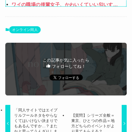
ワイの職場の後輩女子、かわいくていい匂いする
けどマジでとんでもなく無能
可愛すぎるおむすび屋さん（28）、新店舗に4000
万円クラファンした成功した結果弱男集団から叩
ホリエモン「面接でさ、納豆パックの薄いフィル
オンライン同人
かれてしまうｗｗｗｗ
ムって何のために入っていの？って聞くわけ」
食器売場通るの苦手なのよね
子宝祈願で有名な神社にお参りに行った時、女の
この記事が気に入ったら
子が生まれるという赤い石を持ち帰ったら男の子
フォローしてね！
Powered by livedoor 相互RSS
を出産。しばらくしてお礼も兼ねて石を返しに行
こうと思って石を見ると…
「同人サイトではエイプ
リルフールネタをやらな
【質問】シリーズ全般＝
くてはいけない決まりで
東京、ひとつの作品＝地
もあるんですか…？また
方どちらのイベントがよ
かと思ってうんざりしま
り見てもらえる？