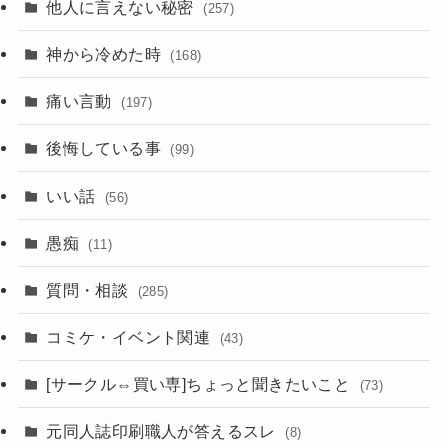
他人に言えない秘密
(257)
神から冷めた時
(168)
痛い言動
(197)
後悔している事
(99)
いい話
(56)
愚痴
(11)
質問・相談
(285)
コミケ・イベント関連
(43)
[サークル⇔買い専]ちょっと聞きたいこと
(73)
元同人誌印刷職人が答えるスレ
(8)