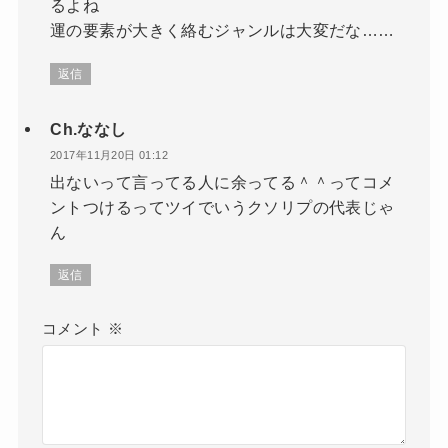
るよね
運の要素が大きく絡むジャンルは大変だな……
返信
Ch.ななし
2017年11月20日 01:12
出ないって言ってる人に余ってる＾＾ってコメ
ントつけるってツイでいうクソリプの代表じゃ
ん
返信
コメント
※