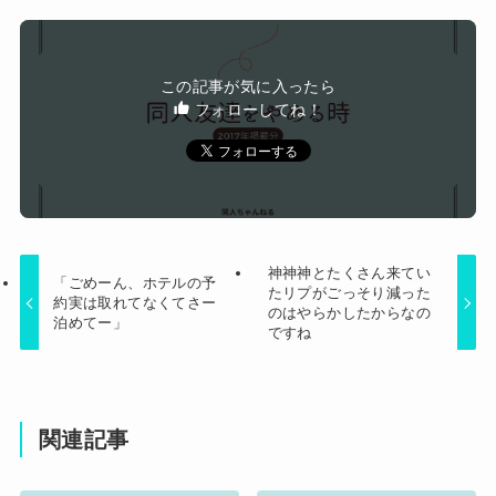
【速報】USスチール、1800億円の黒字
wwwwwwwwwwwwwwwwwwwwwwww
彼は大好きだったけど突然来たLINEで一気に冷め
この記事が気に入ったら
た。彼「いいかげん嘘を嘘で塗り固めるのはやめ
フォローしてね！
Powered by livedoor 相互RSS
てくれ」私「どういう意味？」→ すると…
神神神とたくさん来てい
「ごめーん、ホテルの予
たリプがごっそり減った
約実は取れてなくてさー
のはやらかしたからなの
泊めてー」
ですね
関連記事