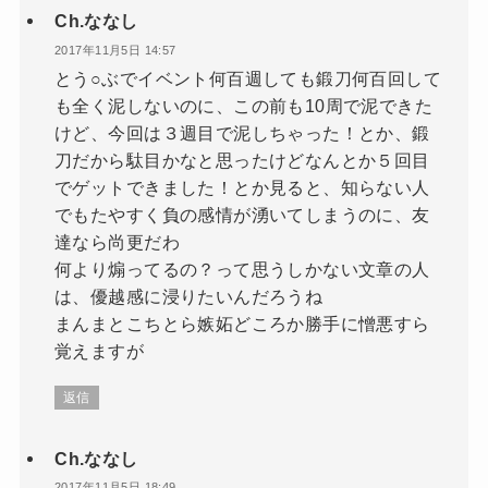
Ch.ななし
2017年11月5日 14:57
とう○ぶでイベント何百週しても鍛刀何百回して
も全く泥しないのに、この前も10周で泥できた
けど、今回は３週目で泥しちゃった！とか、鍛
刀だから駄目かなと思ったけどなんとか５回目
でゲットできました！とか見ると、知らない人
でもたやすく負の感情が湧いてしまうのに、友
達なら尚更だわ
何より煽ってるの？って思うしかない文章の人
は、優越感に浸りたいんだろうね
まんまとこちとら嫉妬どころか勝手に憎悪すら
覚えますが
返信
Ch.ななし
2017年11月5日 18:49