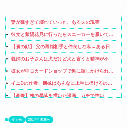
妻が嫌すぎて壊れていった、ある夫の現実
彼女と紫陽花見に行ったらスニーカーを履いてき
てた。普通かわいいぺたんこ靴とかじゃないの？
【裏の顔】 父の再婚相手と仲良しな私→ある日、
コーヒーや手作り菓子も持ってこないしさぁ…
私の帰宅に気付かない再婚相手「血繋がってない
義姉のお子さんは犬だけど犬と言うと精神が不安
のに大学費用出さなきゃいけないの腹立つわ…姑
定になる
だったら先に亡くなるのに笑」私「…」
彼女が中古カードショップで男に話しかけられ
た。いきなり彼女の持ち歩いてたカードを品定め
イニDの作者、機械はあんなに上手に描けるのに
しだしたらしく…
さ
【画像】株の暴落を描いた漫画、ガチで怖い
wwwww
【画像】みいちゃんと山田さん、日本の警察なめ
すぎで炎上ｗｗｗｗwｗｗｗｗｗｗｗｗｗ
【画像】GANTZの絶望シーン、ここで決まる
友やめ
2017年掲載分
wwww