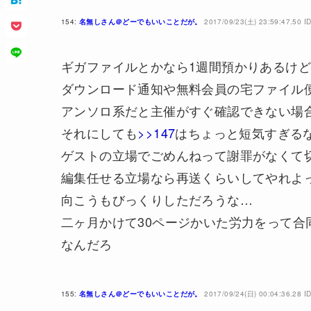
154:
名無しさん＠どーでもいいことだが。
2017/09/23(土) 23:59:47.50 ID
ギガファイルとかなら1週間預かりあるけど
ダウンロード通知や無料会員の宅ファイル便
アンソロ系だと主催がすぐ確認できない場
それにしても
>>147
はちょっと短気すぎる
ゲストの立場でごめんねって謝罪がなくて
編集任せる立場なら再送くらいしてやれよ
向こうもびっくりしただろうな…
二ヶ月かけて30ページかいた労力をって
なんだろ
155:
名無しさん＠どーでもいいことだが。
2017/09/24(日) 00:04:36.28 