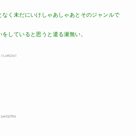
となく未だにいけしゃあしゃあとそのジャンルで
いをしていると思うと遣る瀬無い。
D:1LaAQ0zI
D:pwIQZRt6