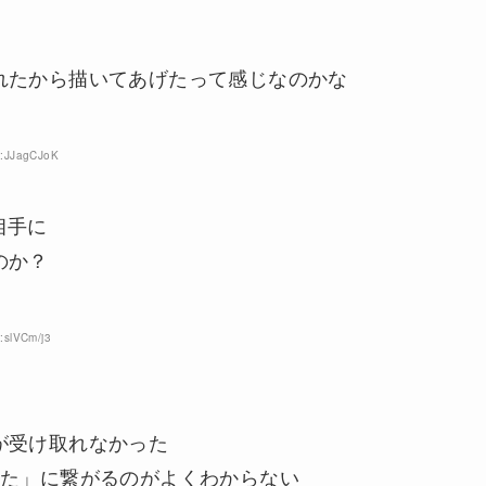
れたから描いてあげたって感じなのかな
D:JJagCJoK
相手に
のか？
:slVCm/j3
が受け取れなかった
れた」に繋がるのがよくわからない