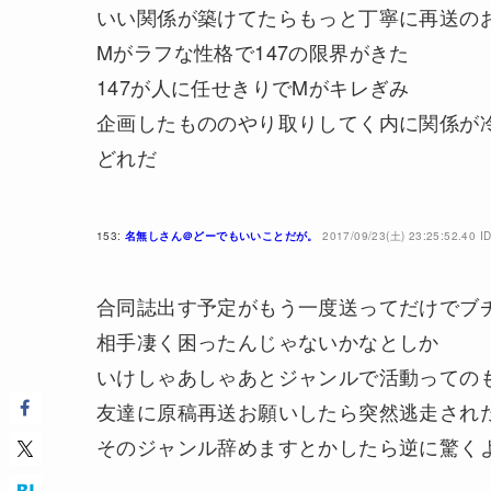
いい関係が築けてたらもっと丁寧に再送の
Mがラフな性格で147の限界がきた
147が人に任せきりでMがキレぎみ
企画したもののやり取りしてく内に関係が
どれだ
153:
名無しさん＠どーでもいいことだが。
2017/09/23(土) 23:25:52.40 
合同誌出す予定がもう一度送ってだけでブ
相手凄く困ったんじゃないかなとしか
いけしゃあしゃあとジャンルで活動っての
友達に原稿再送お願いしたら突然逃走され
そのジャンル辞めますとかしたら逆に驚く