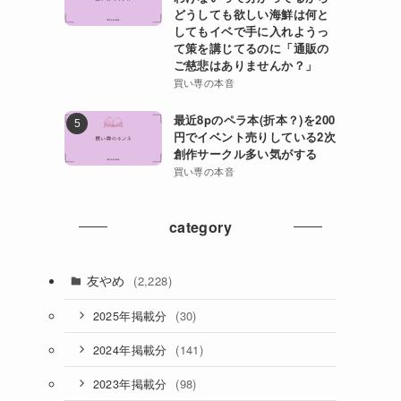
どうしても欲しい海鮮は何と
してもイベで手に入れようっ
て策を講じてるのに「通販の
ご慈悲はありませんか？」
買い専の本音
最近8pのペラ本(折本？)を200
円でイベント売りしている2次
創作サークル多い気がする
買い専の本音
category
友やめ
(2,228)
(30)
2025年掲載分
(141)
2024年掲載分
(98)
2023年掲載分