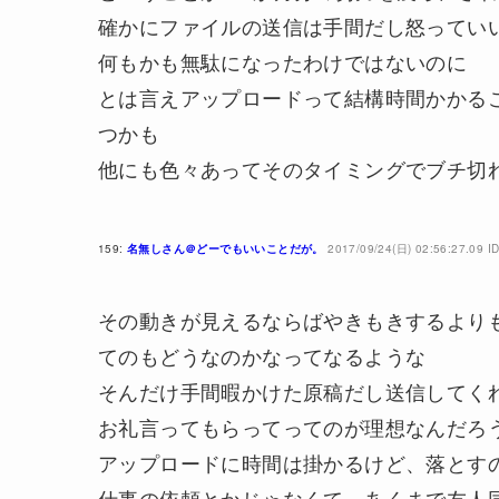
確かにファイルの送信は手間だし怒ってい
何もかも無駄になったわけではないのに
とは言えアップロードって結構時間かかる
つかも
他にも色々あってそのタイミングでブチ切
159:
名無しさん＠どーでもいいことだが。
2017/09/24(日) 02:56:27.09 ID
その動きが見えるならばやきもきするより
てのもどうなのかなってなるような
そんだけ手間暇かけた原稿だし送信してく
お礼言ってもらってってのが理想なんだろ
アップロードに時間は掛かるけど、落とす
仕事の依頼とかじゃなくて、あくまで友人