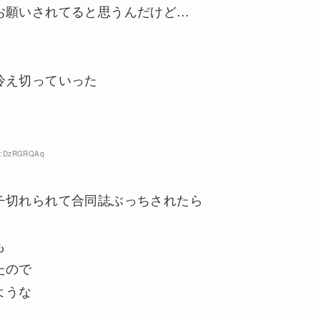
お願いされてると思うんだけど…
冷え切っていった
ID:DzRGRQAq
チ切れられて合同誌ぶっちされたら
も
たので
ような