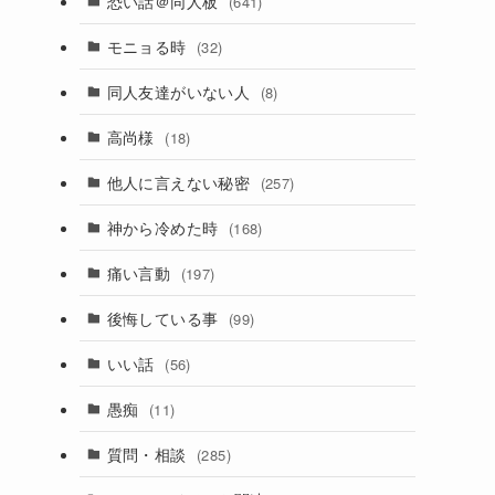
恐い話＠同人板
(641)
モニョる時
(32)
同人友達がいない人
(8)
高尚様
(18)
他人に言えない秘密
(257)
神から冷めた時
(168)
痛い言動
(197)
後悔している事
(99)
いい話
(56)
愚痴
(11)
質問・相談
(285)