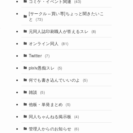
コミケ・イベント関連
(43)
ら
[サークル⇔買い専]ちょっと聞きたいこ
と
(73)
立
元同人誌印刷職人が答えるスレ
(8)
オンライン同人
(81)
Twitter
(7)
pixiv愚痴スレ
(5)
何でも書き込んでいいのよ
(5)
っ
雑談
(5)
他板・単発まとめ
(5)
同人ちゃんねる掲示板
(4)
管理人からのお知らせ
(6)