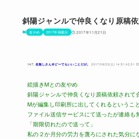
斜陽ジャンルで仲良くなり原稿依
友やめ
2017年掲載分
2017年11月21日
147:
名無しさん＠どーでもいいことだが。
2017/09/23(土) 14:51:42.51 I
絵描きMとの友やめ
斜陽ジャンルで仲良くなり原稿依頼されて
Mが編集し印刷所に出してくれるということ
ファイル送信サービスにて送ったが連絡も
「期限切れたので送って」
私の２か月分の労力を蔑ろにされた気分に