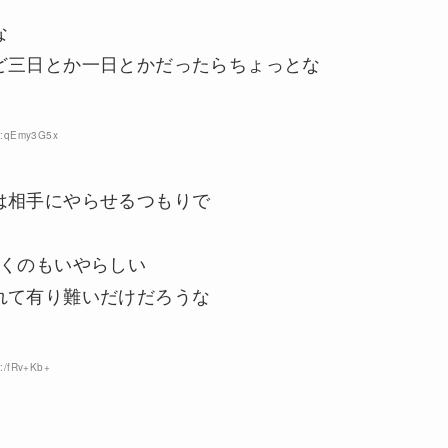
な
ど三日とか一日とかだったらちょっとな
ID:qEmy3G5x
は相手にやらせるつもりで
書くのもいやらしい
れて有り難いだけだろうな
D:/fRv+Kb+