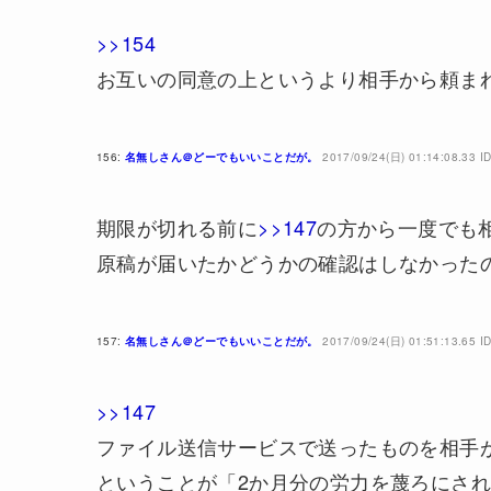
>>154
お互いの同意の上というより相手から頼ま
156:
名無しさん＠どーでもいいことだが。
2017/09/24(日) 01:14:08.33 I
期限が切れる前に
>>147
の方から一度でも
原稿が届いたかどうかの確認はしなかった
157:
名無しさん＠どーでもいいことだが。
2017/09/24(日) 01:51:13.65 ID
>>147
ファイル送信サービスで送ったものを相手
ということが「2か月分の労力を蔑ろにさ