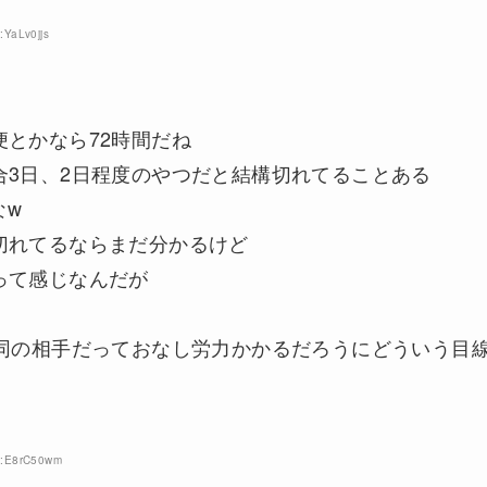
:YaLv0jjs
とかなら72時間だね
合3日、2日程度のやつだと結構切れてることある
なw
切れてるならまだ分かるけど
って感じなんだが
合同の相手だっておなし労力かかるだろうにどういう目
ID:E8rC50wm